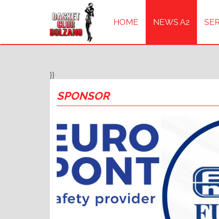
HOME
NEWS A2
SER
}}
SPONSOR