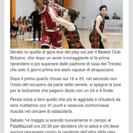
Serata no quella di gara due dei play out per il Basket Club
Bolzano, che dopo un avvio incoraggiante si fa prima
riprendere e poi superare dalle padrone di casa del Treviso
che solo 3 giorni prima era stato capace di strapazzare.
Dopo il primo quarto chiuso sul 16 a 20, nel secondo con
l’inizio del recupero da parte delle venete, si spegne la luce
per le bolzanine che pagano dazio con un 24 a 9 finale.
Persia inizia a fare quello che più le aggrada e chiuderà da
vera mattatrice con 31 punti e nessuna contromossa
riuscita nel cercare di ostacolarla.
Sabato 14 maggio si scende nuovamente in campo al
PalaMazzali ore 20:30 per decidere chi si salva e chi deve
ancora giocarsela contro la perdente dell’altra sfida play