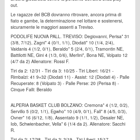
out.
Le ragazze del BCB dovranno ritrovare, ancora prima di
fiato e gambe, la determinazione nel lottare e sostenersi,
sicuramente le maggiori assenti a Treviso.
PODOLIFE NUOVA PALL. TREVISO: Degiovanni, Perisa* 31
(3/8, 7/12), Zagni* 4 (0/1, 1/1), Diodati* 10 (1/4, 2/4),
Vaidanis 4 (1/2, 0/1), Beraldo* 5 (2/4, 0/1), Tramontin NE,
Battilotti NE, Gini 4 (1/3, 0/6), Merlini*, Bona NE, Volpato 12
(4/7 da 2) Allenatore: Rossi F.
Tiri da 2: 12/31 - Tiri da 3: 10/25 - Tiri Liberi: 16/21 -
Rimbalzi: 41 9+32 (Diodati 11) - Assist: 12 (Diodati 4) - Palle
Recuperate: 8 (Volpato 3) - Palle Perse: 20 (Perisa 8) -
Cinque Falli: Beraldo
ALPERIA BASKET CLUB BOLZANO: Cremona* 4 (1/2, 0/2),
Servillo 5 (0/2, 1/1), Egwho* 10 (4/9, 0/1), Fall* 8 (4/5, 0/3),
Ovner* 16 (6/12, 1/8), Assentato 9 (1/1, 1/2), Desaler NE,
Iob, Schwienbacher, Vella* 6 (1/4 da 2). Allenatore: Sacchi
R.
Tiri da 2: 17/38 - Tiri da 3: 3/19 - Tiri Liberi: 15/17 -