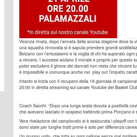
Vicenza rinata, dopo l’annata della scorsa stagione dove la v
una squadra rinnovata si è saputa prendere grandi soddisfazi
Bolzano con l’entusiasmo e la voglia di chi ha superato ogni
a vincere. I successi aiutano il morale e proprio per questo s
poter escludere il girone dei dannati non resta che vincere tutt
è impossibile e comunque anche nei play out l’impatto car
Intanto si inizia con il recupero della 19 giornata di campion
20:00 in diretta streaming sul canale Youtube del Basket Clu
Coach Sacchi: “Dopo una lunga sosta dovuta a positività covi
che avevano lasciato in sospeso battendo prima Ponzano e 
Vera rivelazione del campionato si è assicurata i playoff con
sono state per lunghe tratti prime e solo per differenza canestr
Un gruppo unito, che lotta su ogni pallone senza mai mollare 