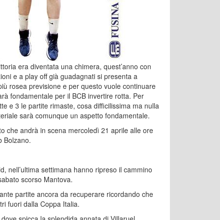
ittoria era diventata una chimera, quest’anno con
oni e a play off già guadagnati si presenta a
 più rosea previsione e per questo vuole continuare
arà fondamentale per il BCB invertire rotta. Per
e e 3 le partite rimaste, cosa difficilissima ma nulla
atteriale sarà comunque un aspetto fondamentale.
ato che andrà in scena mercoledì 21 aprile alle ore
b Bolzano.
d, nell’ultima settimana hanno ripreso il cammino
sabato scorso Mantova.
 tante partite ancora da recuperare ricordando che
i fuori dalla Coppa Italia.
dove spicca la splendida annata di Villaruel,