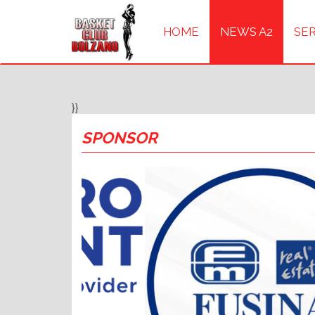
HOME
NEWS A2
SER
}}
SPONSOR