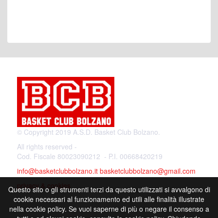
© Copyright 2019 A.S.D. Basket Club Bolzano.
All rights reserved -
Cod. Fiscale 80023090212 - P.I. 00668420219
info@basketclubbolzano.it
basketclubbolzano@gmail.com
privacy & cookies
Questo sito o gli strumenti terzi da questo utilizzati si avvalgono di
cookie necessari al funzionamento ed utili alle finalità illustrate
nella cookie policy. Se vuoi saperne di più o negare il consenso a