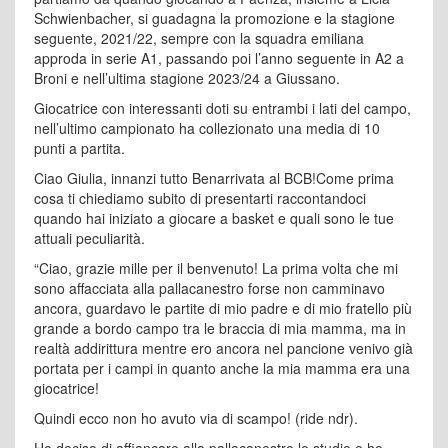
Schwienbacher, si guadagna la promozione e la stagione
seguente, 2021/22, sempre con la squadra emiliana
approda in serie A1, passando poi l’anno seguente in A2 a
Broni e nell’ultima stagione 2023/24 a Giussano.
Giocatrice con interessanti doti su entrambi i lati del campo,
nell’ultimo campionato ha collezionato una media di 10
punti a partita.
Ciao Giulia, innanzi tutto Benarrivata al BCB!Come prima
cosa ti chiediamo subito di presentarti raccontandoci
quando hai iniziato a giocare a basket e quali sono le tue
attuali peculiarità.
“Ciao, grazie mille per il benvenuto! La prima volta che mi
sono affacciata alla pallacanestro forse non camminavo
ancora, guardavo le partite di mio padre e di mio fratello più
grande a bordo campo tra le braccia di mia mamma, ma in
realtà addirittura mentre ero ancora nel pancione venivo già
portata per i campi in quanto anche la mia mamma era una
giocatrice!
Quindi ecco non ho avuto via di scampo! (ride ndr).