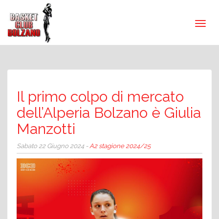
Il primo colpo di mercato
dell’Alperia Bolzano è Giulia
Manzotti
Sabato 22 Giugno 2024 -
A2 stagione 2024/25