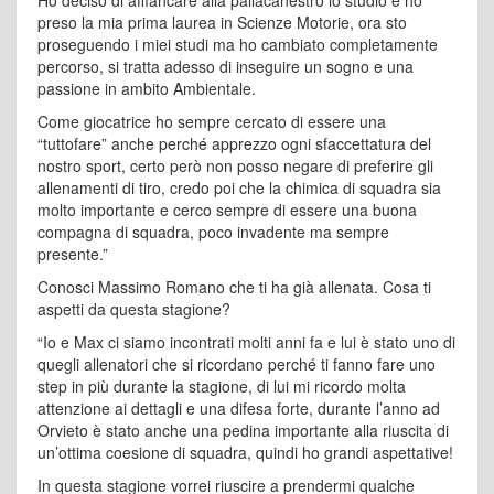
Ho deciso di affiancare alla pallacanestro lo studio e ho
preso la mia prima laurea in Scienze Motorie, ora sto
proseguendo i miei studi ma ho cambiato completamente
percorso, si tratta adesso di inseguire un sogno e una
passione in ambito Ambientale.
Come giocatrice ho sempre cercato di essere una
“tuttofare” anche perché apprezzo ogni sfaccettatura del
nostro sport, certo però non posso negare di preferire gli
allenamenti di tiro, credo poi che la chimica di squadra sia
molto importante e cerco sempre di essere una buona
compagna di squadra, poco invadente ma sempre
presente.”
Conosci Massimo Romano che ti ha già allenata. Cosa ti
aspetti da questa stagione?
“Io e Max ci siamo incontrati molti anni fa e lui è stato uno di
quegli allenatori che si ricordano perché ti fanno fare uno
step in più durante la stagione, di lui mi ricordo molta
attenzione ai dettagli e una difesa forte, durante l’anno ad
Orvieto è stato anche una pedina importante alla riuscita di
un’ottima coesione di squadra, quindi ho grandi aspettative!
In questa stagione vorrei riuscire a prendermi qualche