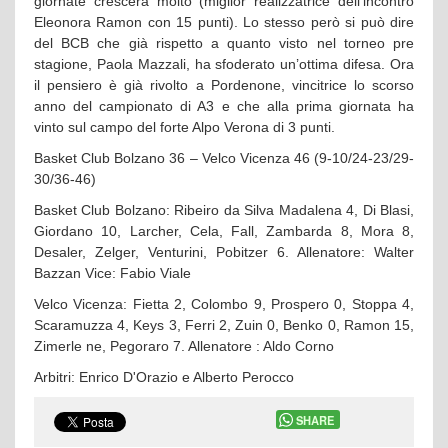
giornate crescerà molto (miglior realizzatrice dell’incontro
Eleonora Ramon con 15 punti). Lo stesso però si può dire
del BCB che già rispetto a quanto visto nel torneo pre
stagione, Paola Mazzali, ha sfoderato un’ottima difesa. Ora
il pensiero è già rivolto a Pordenone, vincitrice lo scorso
anno del campionato di A3 e che alla prima giornata ha
vinto sul campo del forte Alpo Verona di 3 punti.
Basket Club Bolzano 36 – Velco Vicenza 46 (9-10/24-23/29-
30/36-46)
Basket Club Bolzano: Ribeiro da Silva Madalena 4, Di Blasi,
Giordano 10, Larcher, Cela, Fall, Zambarda 8, Mora 8,
Desaler, Zelger, Venturini, Pobitzer 6. Allenatore: Walter
Bazzan Vice: Fabio Viale
Velco Vicenza: Fietta 2, Colombo 9, Prospero 0, Stoppa 4,
Scaramuzza 4, Keys 3, Ferri 2, Zuin 0, Benko 0, Ramon 15,
Zimerle ne, Pegoraro 7. Allenatore : Aldo Corno
Arbitri: Enrico D'Orazio e Alberto Perocco
SHARE