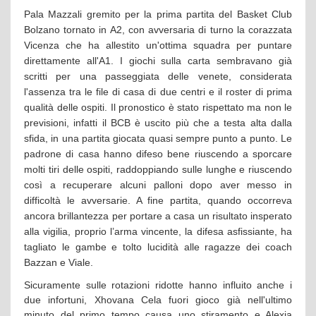
Pala Mazzali gremito per la prima partita del Basket Club
Bolzano tornato in A2, con avversaria di turno la corazzata
Vicenza che ha allestito un'ottima squadra per puntare
direttamente all'A1. I giochi sulla carta sembravano già
scritti per una passeggiata delle venete, considerata
l'assenza tra le file di casa di due centri e il roster di prima
qualità delle ospiti. Il pronostico è stato rispettato ma non le
previsioni, infatti il BCB è uscito più che a testa alta dalla
sfida, in una partita giocata quasi sempre punto a punto. Le
padrone di casa hanno difeso bene riuscendo a sporcare
molti tiri delle ospiti, raddoppiando sulle lunghe e riuscendo
così a recuperare alcuni palloni dopo aver messo in
difficoltà le avversarie. A fine partita, quando occorreva
ancora brillantezza per portare a casa un risultato insperato
alla vigilia, proprio l’arma vincente, la difesa asfissiante, ha
tagliato le gambe e tolto lucidità alle ragazze dei coach
Bazzan e Viale.
Sicuramente sulle rotazioni ridotte hanno influito anche i
due infortuni, Xhovana Cela fuori gioco già nell'ultimo
minuto del primo tempo causa uno stiramento e Alexia