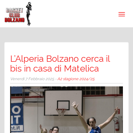
L’Alperia Bolzano cerca il
bis in casa di Matelica
Venerdì 7 Febbraio 2025 -
A2 stagione 2024/25