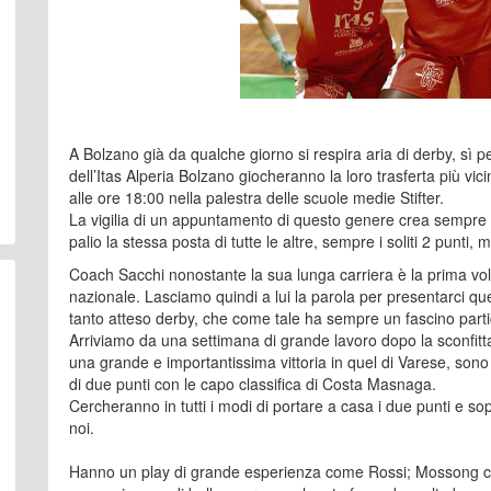
A Bolzano già da qualche giorno si respira aria di derby, s
dell’Itas Alperia Bolzano giocheranno la loro trasferta più vi
alle ore 18:00 nella palestra delle scuole medie Stifter.
La vigilia di un appuntamento di questo genere crea sempre u
palio la stessa posta di tutte le altre, sempre i soliti 2 punti
Coach Sacchi nonostante la sua lunga carriera è la prima vol
nazionale. Lasciamo quindi a lui la parola per presentarci qu
tanto atteso derby, che come tale ha sempre un fascino partic
Arriviamo da una settimana di grande lavoro dopo la sconfitt
una grande e importantissima vittoria in quel di Varese, so
di due punti con le capo classifica di Costa Masnaga.
Cercheranno in tutti i modi di portare a casa i due punti e so
noi.
Hanno un play di grande esperienza come Rossi; Mossong ch