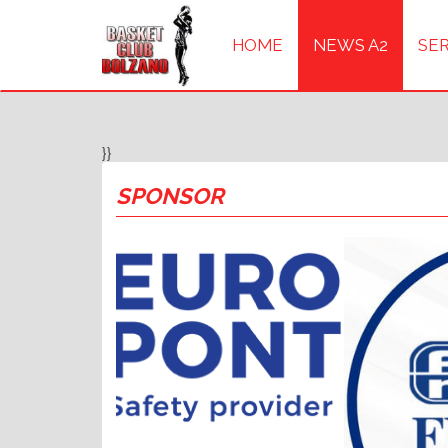
HOME
NEWS A2
SER
}}
SPONSOR