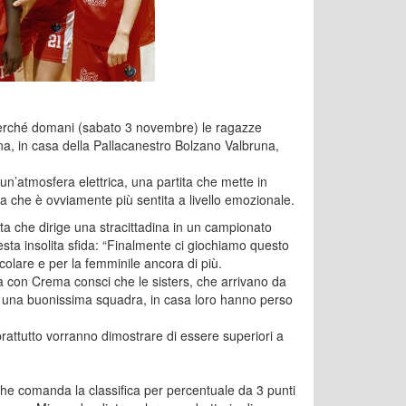
ì perché domani (sabato 3 novembre) le ragazze
cina, in casa della Pallacanestro Bolzano Valbruna,
n’atmosfera elettrica, una partita che mette in
, ma che è ovviamente più sentita a livello emozionale.
ta che dirige una stracittadina in un campionato
esta insolita sfida: “Finalmente ci giochiamo questo
olare e per la femminile ancora di più.
a con Crema consci che le sisters, che arrivano da
no una buonissima squadra, in casa loro hanno perso
prattutto vorranno dimostrare di essere superiori a
e comanda la classifica per percentuale da 3 punti