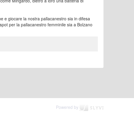
come Mingardo, dietro a loro una batteria di
 e giocare la nostra pallacanestro sia in difesa
spot per la pallacanestro femminile sia a Bolzano
Powered by