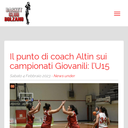
Il punto di coach Altin sui
campionati Giovanili: l’U15
Sabato 4 Febbraio 2023 -
News under