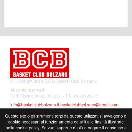
© Copyright 2019 A.S.D. Basket Club Bolzano.
All rights reserved -
Cod. Fiscale 80023090212 - P.I. 00668420219
info@basketclubbolzano.it
basketclubbolzano@gmail.com
privacy & cookies
Questo sito o gli strumenti terzi da questo utilizzati si avvalgono di
cookie necessari al funzionamento ed utili alle finalità illustrate
nella cookie policy. Se vuoi saperne di più o negare il consenso a