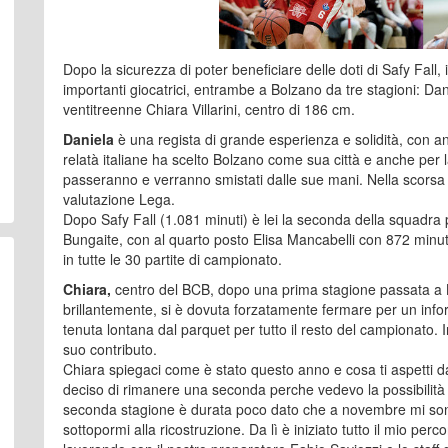
Dopo la sicurezza di poter beneficiare delle doti di Safy Fall
importanti giocatrici, entrambe a Bolzano da tre stagioni: Da
ventitreenne Chiara Villarini, centro di 186 cm.
Daniela
è una regista di grande esperienza e solidità, con a
relatà italiane ha scelto Bolzano come sua città e anche per
passeranno e verranno smistati dalle sue mani. Nella scors
valutazione Lega.
Dopo Safy Fall (1.081 minuti) è lei la seconda della squadra pe
Bungaite, con al quarto posto Elisa Mancabelli con 872 minuti
in tutte le 30 partite di campionato.
Chiara,
centro del BCB,
dopo una prima stagione passata a B
brillantemente, si è dovuta forzatamente fermare per un infor
tenuta lontana dal parquet per tutto il resto del campionato. 
suo contributo.
Chiara spiegaci come è stato questo anno e cosa ti aspetti 
deciso di rimanere una seconda perche vedevo la possibilità 
seconda stagione è durata poco dato che a novembre mi sono 
sottopormi alla ricostruzione. Da lì è iniziato tutto il mio perc