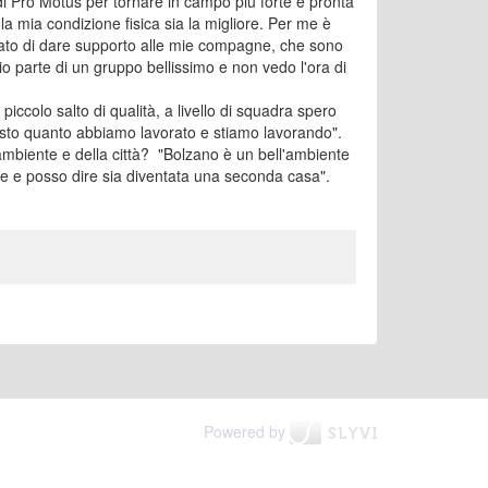
 di Pro Motus per tornare in campo più forte e pronta
la mia condizione fisica sia la migliore. Per me è
to di dare supporto alle mie compagne, che sono
cio parte di un gruppo bellissimo e non vedo l'ora di
ccolo salto di qualità, a livello di squadra spero
isto quanto abbiamo lavorato e stiamo lavorando".
ambiente e della città? "Bolzano è un bell'ambiente
 bene e posso dire sia diventata una seconda casa".
Powered by