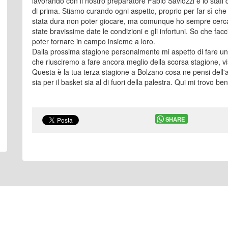
lavorando con il nostro preparatore Fabio Saviozzi e lo staff
di prima. Stiamo curando ogni aspetto, proprio per far sì che 
stata dura non poter giocare, ma comunque ho sempre cerca
state bravissime date le condizioni e gli infortuni. So che fac
poter tornare in campo insieme a loro.
Dalla prossima stagione personalmente mi aspetto di fare un pi
che riusciremo a fare ancora meglio della scorsa stagione, v
Questa è la tua terza stagione a Bolzano cosa ne pensi dell'
sia per il basket sia al di fuori della palestra. Qui mi trovo
SHARE