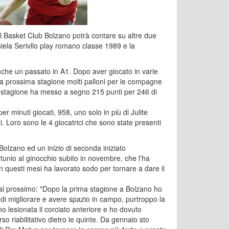
, il Basket Club Bolzano potrà contare su altre due
niela Serivllo play romano classe 1989 e la
nche un passato in A1. Dopo aver giocato in varie
 la prossima stagione molti palloni per le compagne
a stagione ha messo a segno 215 punti per 246 di
r minuti giocati, 958, uno solo in più di Julite
. Loro sono le 4 giocatrici che sono state presenti
olzano ed un inizio di seconda iniziato
tunio al ginocchio subito in novembre, che l'ha
In questi mesi ha lavorato sodo per tornare a dare il
dal prossimo: "Dopo la prima stagione a Bolzano ho
di migliorare e avere spazio in campo, purtroppo la
lesionata il corciato anteriore e ho dovuto
orso riabilitativo dietro le quinte. Da gennaio sto