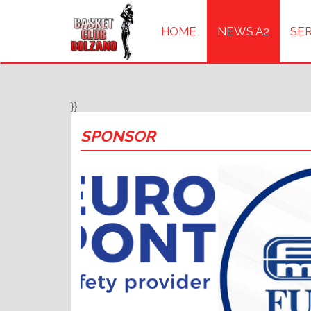
HOME
NEWS A2
SER
}}
SPONSOR