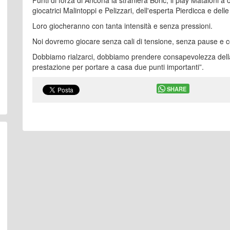
Punti di forza di Ancona la straniera Boric, il play Mataloni 
giocatrici Malintoppi e Pelizzari, dell'esperta Pierdicca e de
Loro giocheranno con tanta intensità e senza pressioni.
Noi dovremo giocare senza cali di tensione, senza pause e c
Dobbiamo rialzarci, dobbiamo prendere consapevolezza della
prestazione per portare a casa due punti importanti”.
SHARE