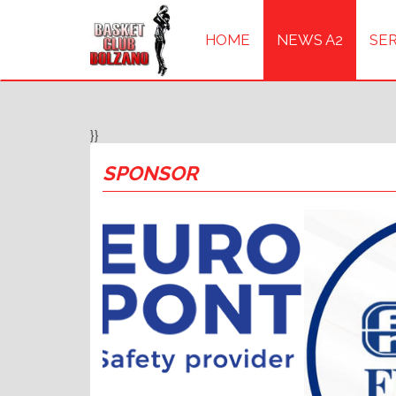
HOME
NEWS A2
SER
}}
SPONSOR