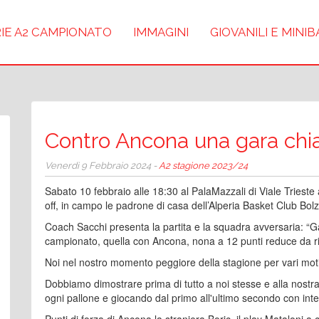
IE A2 CAMPIONATO
IMMAGINI
GIOVANILI E MINI
Contro Ancona una gara chia
Venerdì 9 Febbraio 2024 -
A2 stagione 2023/24
Sabato 10 febbraio alle 18:30 al PalaMazzali di Viale Trieste 
off, in campo le padrone di casa dell’Alperia Basket Club Bo
Coach Sacchi presenta la partita e la squadra avversaria: “G
campionato, quella con Ancona, nona a 12 punti reduce da risu
Noi nel nostro momento peggiore della stagione per vari moti
Dobbiamo dimostrare prima di tutto a noi stesse e alla nostr
ogni pallone e giocando dal primo all'ultimo secondo con inte