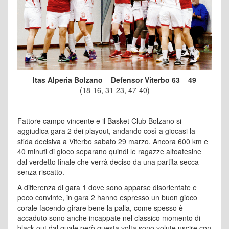
Itas Alperia Bolzano
–
Defensor Viterbo
63
–
49
(18-16, 31-23, 47-40)
Fattore campo vincente e il Basket Club Bolzano si
aggiudica gara 2 dei playout, andando così a giocasi la
sfida decisiva a Viterbo sabato 29 marzo. Ancora 600 km e
40 minuti di gioco separano quindi le ragazze altoatesine
dal verdetto finale che verrà deciso da una partita secca
senza riscatto.
A differenza di gara 1 dove sono apparse disorientate e
poco convinte, in gara 2 hanno espresso un buon gioco
corale facendo girare bene la palla, come spesso è
accaduto sono anche incappate nel classico momento di
black out dal quale però questa volta sono volute uscire con