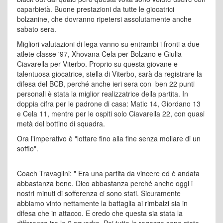
caparbietà. Buone prestazioni da tutte le giocatrici
bolzanine, che dovranno ripetersi assolutamente anche
sabato sera.
Migliori valutazioni di lega vanno su entrambi i fronti a due
atlete classe '97, Xhovana Cela per Bolzano e Giulia
Ciavarella per Viterbo. Proprio su questa giovane e
talentuosa giocatrice, stella di Viterbo, sarà da registrare la
difesa del BCB, perché anche ieri sera con ben 22 punti
personali è stata la miglior realizzatrice della partita. In
doppia cifra per le padrone di casa: Matic 14, Giordano 13
e Cela 11, mentre per le ospiti solo Ciavarella 22, con quasi
metà del bottino di squadra.
Ora l'imperativo è "lottare fino alla fine senza mollare di un
soffio".
Coach Travaglini: " Era una partita da vincere ed è andata
abbastanza bene. Dico abbastanza perché anche oggi i
nostri minuti di sofferenza ci sono stati. Sicuramente
abbiamo vinto nettamente la battaglia ai rimbalzi sia in
difesa che in attacco. E credo che questa sia stata la
differenza tra le 2 squadre. Poi tutte le ragazze sono state