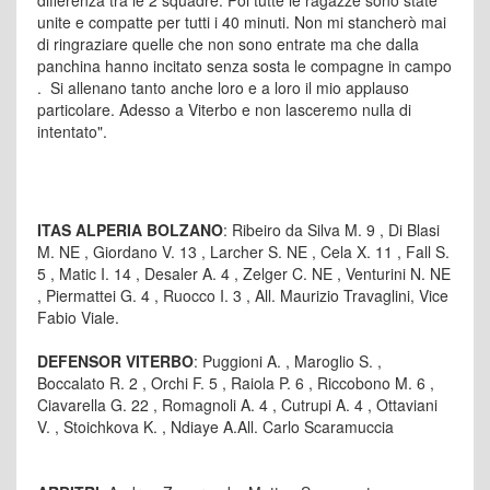
unite e compatte per tutti i 40 minuti. Non mi stancherò mai
di ringraziare quelle che non sono entrate ma che dalla
panchina hanno incitato senza sosta le compagne in campo
. Si allenano tanto anche loro e a loro il mio applauso
particolare. Adesso a Viterbo e non lasceremo nulla di
intentato".
ITAS ALPERIA BOLZANO
: Ribeiro da Silva M. 9 , Di Blasi
M. NE , Giordano V. 13 , Larcher S. NE , Cela X. 11 , Fall S.
5 , Matic I. 14 , Desaler A. 4 , Zelger C. NE , Venturini N. NE
, Piermattei G. 4 , Ruocco I. 3 , All. Maurizio Travaglini, Vice
Fabio Viale.
DEFENSOR VITERBO
: Puggioni A. , Maroglio S. ,
Boccalato R. 2 , Orchi F. 5 , Raiola P. 6 , Riccobono M. 6 ,
Ciavarella G. 22 , Romagnoli A. 4 , Cutrupi A. 4 , Ottaviani
V. , Stoichkova K. , Ndiaye A.All. Carlo Scaramuccia