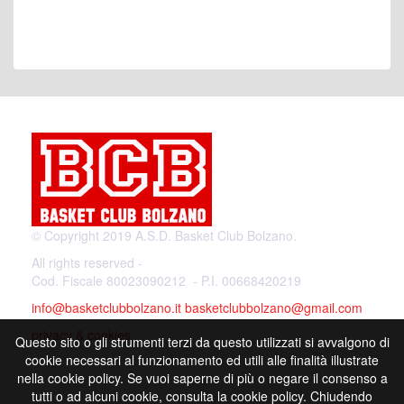
© Copyright 2019 A.S.D. Basket Club Bolzano.
All rights reserved -
Cod. Fiscale 80023090212 - P.I. 00668420219
info@basketclubbolzano.it
basketclubbolzano@gmail.com
privacy & cookies
Questo sito o gli strumenti terzi da questo utilizzati si avvalgono di
cookie necessari al funzionamento ed utili alle finalità illustrate
nella cookie policy. Se vuoi saperne di più o negare il consenso a
tutti o ad alcuni cookie, consulta la cookie policy. Chiudendo