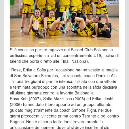
Si è conclusa per tre ragazze del Basket Club Bolzano la
bellissima esperienza ad un concentramento U19, fucina di
talenti che porta diretto alle Finali Nazionali.
“Rosa, Erika e Sofia per l'occasione hanno vestito la maglia
di San Salvatore Selargius, - ci racconta coach Daniele Altin
- in una tre giorni di partite intensa, iniziata con due vittorie
e terminata purtroppo con una sconfitta nella sfida decisiva
all'ultima giornata contro la favorita Battipaglia.
Rosa Kob (2007), Sofia Mazzucco (2008) ed Erika Lleshi
(2006) hanno dato il loro apporto ad un gruppo affiatato,
guidato magistralmente da coach Simone Righi, nei due
giorni precedenti vincente prima contro Taranto e poi contro
Ragusa. Non è di certo facile farsi trovare pronte in
un'occasione del genere, dove ci si deve inserire al più