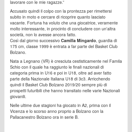
lavorare con le mie ragazze.”
Accusato quindi il colpo con la prontezza per rimettersi
subito in moto e cercare di ricoprire quanto lasciato
vacante. Fortuna ha voluto che una giocatrice, veramente
molto interessante, in procinto di concludere con un'altra
società, non lo avesse ancora fatto.
Così dal giorno successivo
Camilla Mingardo
, guardia di
175 cm, classe 1999 è entrata a far parte del Basket Club
Bolzano.
Nata a Legnano (VR) è cresciuta cestisticamente nel Famila
Schio con il quale ha raggiunto le finali nazionali di
categoria prima in U16 e poi in U18, oltre ad aver fatto
parte della Nazionale Italiana U18 di 3c3. Arricchendo
quindi il Basket Club Bolzano 2019/20 sempre più di
prospetti futuribili che hanno transitato nelle varie Nazionali
giovanili.
Nelle ultime due stagioni ha giocato in A2, prima con il
Vicenza e lo scorso anno proprio a Bolzano con la
Pallacanestro Bolzano ora in serie B.