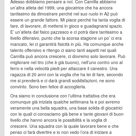
Adesso dobbiamo pensare a noi. Con Camilla abbiamo
un’altra atleta del 1999, una giocatrice che ha ancora
tantissimo da dimostrare perché nel suo ruolo in A2 può
essere un grande fattore. Mi piace perché ha tanta voglia di
fare, di lavorare, di mettersi in gioco e guadagnarsi spazio.
E’ un’atleta dal fisico pazzesco e ci potrà dare tantissimo a
livello difensivo, punto che la scorsa stagione un po’ ci era
mancato, lei ci garantirà fisicità in più. Ha comunque anche
talento offensivo e ritengo ci siano tanti aspetti nei quali
Camilla può ancora crescere, ci dovremo solo lavorare. Può
migliorare nel tiro (che è già buono), nell’uno contro uno al
ferro e nella velocità piedi per attaccare il canestro. Una
ragazza di 20 anni con la voglia che ha lei di fare, secondo
me si prenderà e ci darà grandi soddisfazioni, ne sono
convinto. Sono ben felice di accoglierla.
Ora siamo in conclusione con l’ultima trattativa che era
comunque già iniziata qualche settimana fa e poi avremo
veramente una bella squadra, una base solida di giocatrici
con le quali ci conosciamo già bene e tante giovani di buon
livello che hanno ancora le possibilità e la voglia di
crescere. Una squadra con la quale lavorare bene e che
penso ci farà divertire e io non vedo l’ora di iniziare a