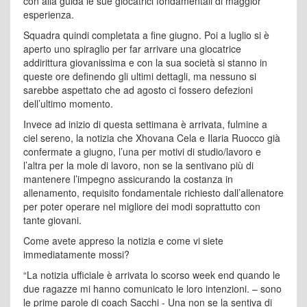
con alla guida le sue giocatrici fondamentali di maggior
esperienza.
Squadra quindi completata a fine giugno. Poi a luglio si è
aperto uno spiraglio per far arrivare una giocatrice
addirittura giovanissima e con la sua società si stanno in
queste ore definendo gli ultimi dettagli, ma nessuno si
sarebbe aspettato che ad agosto ci fossero defezioni
dell’ultimo momento.
Invece ad inizio di questa settimana è arrivata, fulmine a
ciel sereno, la notizia che Xhovana Cela e Ilaria Ruocco già
confermate a giugno, l’una per motivi di studio/lavoro e
l’altra per la mole di lavoro, non se la sentivano più di
mantenere l’impegno assicurando la costanza in
allenamento, requisito fondamentale richiesto dall’allenatore
per poter operare nel migliore dei modi soprattutto con
tante giovani.
Come avete appreso la notizia e come vi siete
immediatamente mossi?
“La notizia ufficiale è arrivata lo scorso week end quando le
due ragazze mi hanno comunicato le loro intenzioni. – sono
le prime parole di coach Sacchi - Una non se la sentiva di