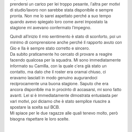
prendersi un carico per lei troppo pesante, l’altra per motivi
di studio/lavoro non sarebbe stata disponibile e sempre
pronta. Non me lo sarei aspettato perché a suo tempo
quando avevo spiegato loro come avrei impostato la
stagione mi avevano confermato l’impegno.
Quindi all’inizio il mio sentimento è stato di sconforto, poi un
minimo di comprensione anche perché il rapporto avuto con
Gio e Ila è sempre stato corretto e sincero.
Da subito praticamente ho cercato di provare a reagire
facendo qualcosa per la squadra. Mi sono immediatamente
informato su Camilla, con la quale c’era già stato un
contatto, ma dato che il roster era oramai chiuso, ci
eravamo lasciati in modo genuino augurandoci
reciprocamente una buona stagione. Saputo che era
ancora disponibile ma in procinto di accasarsi, mi sono fatto
avanti. Lei si è immediatamente dimostrata entusiasta per
vari motivi, poi diciamo che è stato semplice riuscire a
spostare la scelta sul BCB.
Mi spiace per le due ragazze alle quali tenevo molto, però
bisogna rispettare le loro scelte.