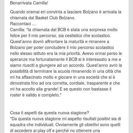
Benarrivata Camilla!
Quando oramai eri convinta a lasciare Bolzano è arrivata la
chiamata dal Basket Club Bolzano.
Raccontaci …
Camilla: "la chiamata dal BCB è stata una sorpresa molto
felice per il mio percorso, sia cestistico che scolastico.
Quest’anno dovrò affrontare la maturità e rimanere a
Bolzano per poter concludere il mio percorso scolastico
nello stesso istituto era la mia priorità. Avevo ormai perso le
speranze ma fortunatamente il BCB si è interessato a me e
siamo riusciti a giungere ad un accordo. Quest’anno avrò la
possibilità di terminare la scuola rimanendo in una città che
mi ha affascinato molto e giocare in una società che si è
dimostrata fino ad ora corretta, cordiale, trasparente e che
mi ha accolto alla grande! E se questo non bastasse il
roster è valido e completo."
Cosa ti aspetti da questa nuova stagione?
"Da questa nuova stagione mi aspetto risultati positivi sia di
squadra che individuali. Ovviamente gli obiettivi sono quelli
di accedere ai play off e perché no ottenere una