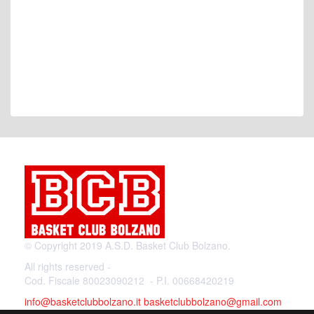
© Copyright 2019 A.S.D. Basket Club Bolzano.
All rights reserved -
Cod. Fiscale 80023090212 - P.I. 00668420219
info@basketclubbolzano.it
basketclubbolzano@gmail.com