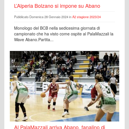
L’Alperia Bolzano si impone su Abano
Pubblicato Domenica 28 Gennaio 2024 in
A2 stagione 2023/24
Monologo del BCB nella sedicesima giornata di
campionato che ha visto come ospite al PalaMazzali la
Wave Abano.Partita...
Al PalaMazzali arriva Abano, fanalino di