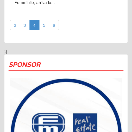
Femminile, arriva la...
2
3
4
5
6
}}
SPONSOR